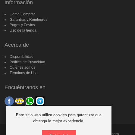
Información
Como Comprar
Garantías y Reintegros
Pagos y Envios
Uso de la tienda
Acerca de
Disponibilidad
Política de Privacidad
Quienes somos
Términos de Uso
Encuéntranos en
Este sitio web utiliza cookies para garantizar que
obtenga la mejor experiencia.
Copyright © 2006-2026 TecnoMall CR. Todos los derechos reservados.