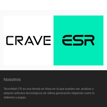
Nosotros
TecnoMall CR es una tienda en línea en la que puedes ver, analizar y
adquirir artículos tecnológicos de última generación eligiendo como lo
obtienes y pagas.