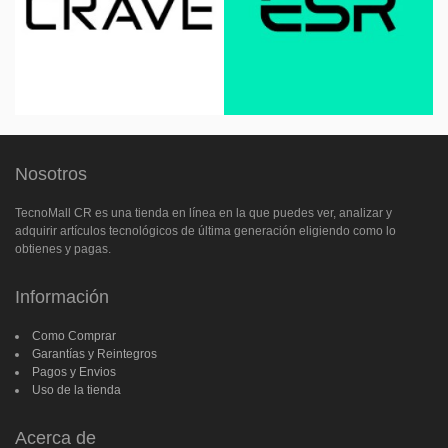
Nosotros
TecnoMall CR es una tienda en línea en la que puedes ver, analizar y
adquirir artículos tecnológicos de última generación eligiendo como lo
obtienes y pagas.
Información
Como Comprar
Garantías y Reintegros
Pagos y Envios
Uso de la tienda
Acerca de