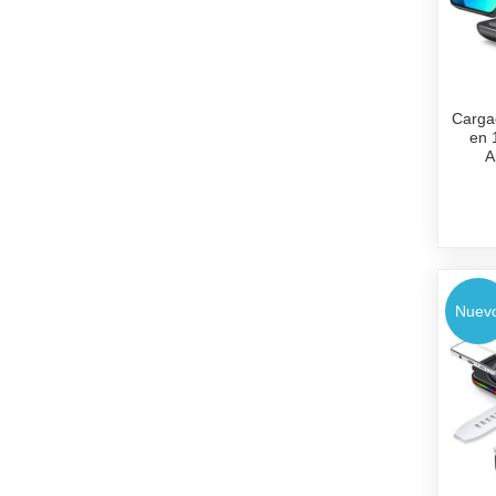
Cargad
en 
A
Nuev