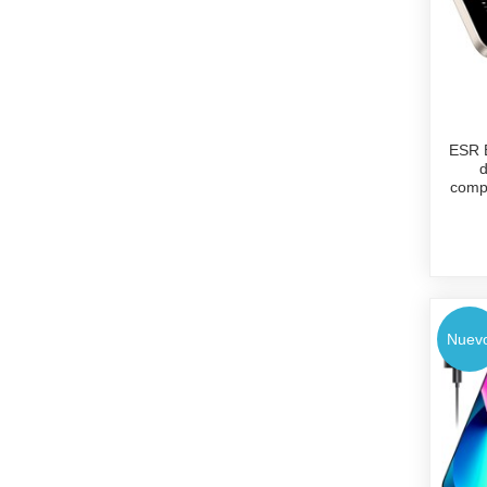
ESR B
comp
Nuev