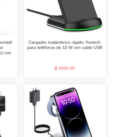
Cargador inalámbrico rápido Yootech
rtátil
para teléfonos de 10 W con cable USB
te
k) con
₡ 8995,00