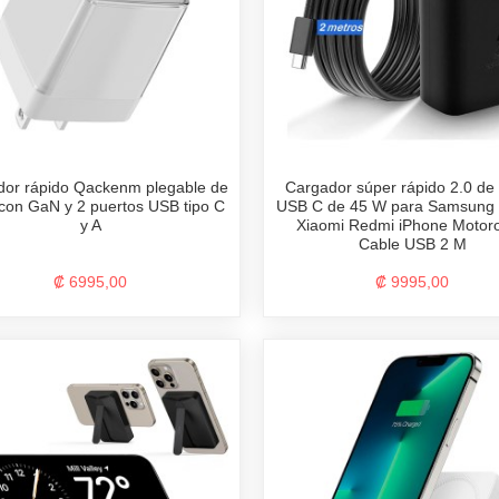
or rápido Qackenm plegable de
Cargador súper rápido 2.0 de
con GaN y 2 puertos USB tipo C
USB C de 45 W para Samsung 
y A
Xiaomi Redmi iPhone Motoro
Cable USB 2 M
₡ 6995,00
₡ 9995,00