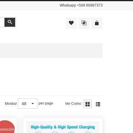
Whatsapp
+506 60987373
Buscar
48
per page
Mostrar
Ver Como:
omoción