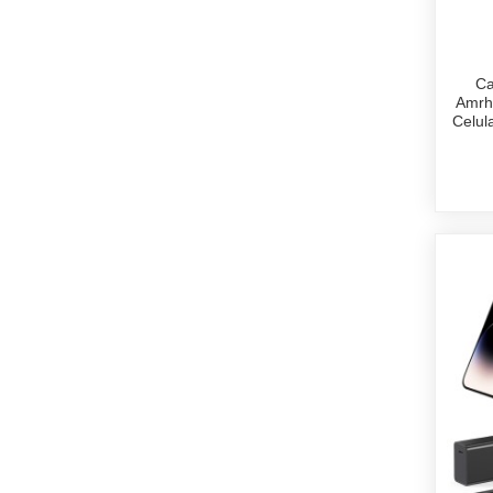
Ca
Amrhi
Celul