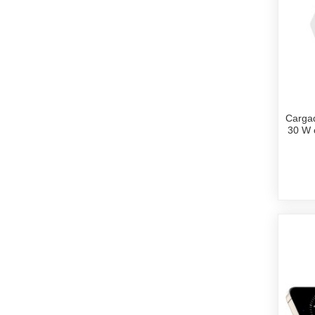
Cargad
30 W 