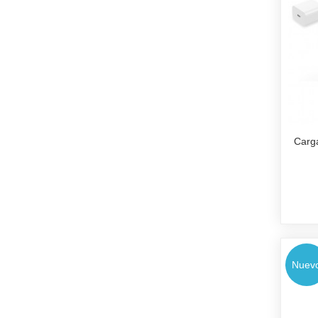
Carg
Nuev