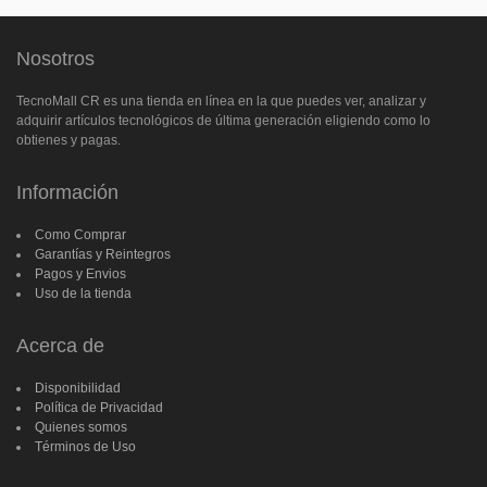
Nosotros
TecnoMall CR es una tienda en línea en la que puedes ver, analizar y
adquirir artículos tecnológicos de última generación eligiendo como lo
obtienes y pagas.
Información
Como Comprar
Garantías y Reintegros
Pagos y Envios
Uso de la tienda
Acerca de
Disponibilidad
Política de Privacidad
Quienes somos
Términos de Uso