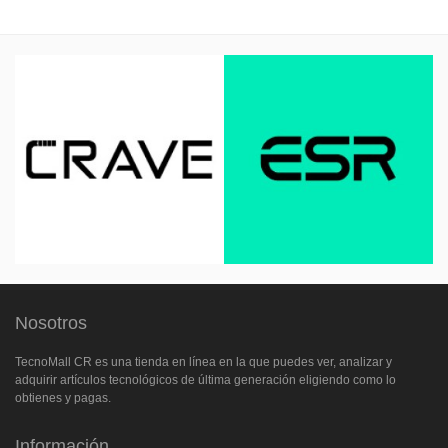
Nosotros
TecnoMall CR es una tienda en línea en la que puedes ver, analizar y
adquirir artículos tecnológicos de última generación eligiendo como lo
obtienes y pagas.
Información