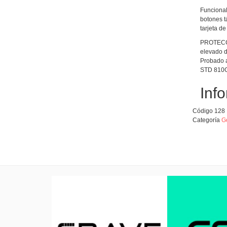
Funcional
botones t
tarjeta d
PROTECCIÓ
elevado d
Probado a
STD 810G
Info
Código
128
Categoría
G