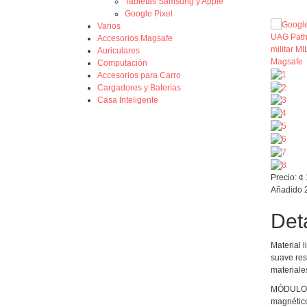
Tabletas Samsung y Apple
Google Pixel
Varios
Accesorios Magsafe
Auriculares
Computación
Accesorios para Carro
Cargadores y Baterías
Casa Inteligente
Precio:
¢
Añadido
Deta
Material 
suave res
materiale
MÓDULO DE
magnétic