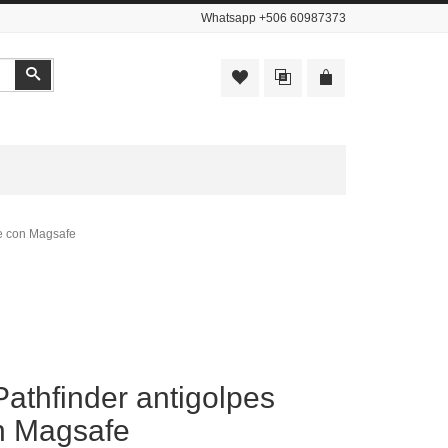
Whatsapp
+506 60987373
Buscar
le con Magsafe
athfinder antigolpes
on Magsafe