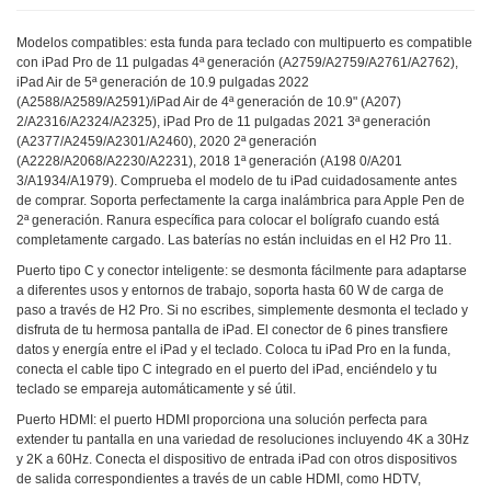
Modelos compatibles: esta funda para teclado con multipuerto es compatible
con iPad Pro de 11 pulgadas 4ª generación (A2759/A2759/A2761/A2762),
iPad Air de 5ª generación de 10.9 pulgadas 2022
(A2588/A2589/A2591)/iPad Air de 4ª generación de 10.9" (A207)
2/A2316/A2324/A2325), iPad Pro de 11 pulgadas 2021 3ª generación
(A2377/A2459/A2301/A2460), 2020 2ª generación
(A2228/A2068/A2230/A2231), 2018 1ª generación (A198 0/A201
3/A1934/A1979). Comprueba el modelo de tu iPad cuidadosamente antes
de comprar. Soporta perfectamente la carga inalámbrica para Apple Pen de
2ª generación. Ranura específica para colocar el bolígrafo cuando está
completamente cargado. Las baterías no están incluidas en el H2 Pro 11.
Puerto tipo C y conector inteligente: se desmonta fácilmente para adaptarse
a diferentes usos y entornos de trabajo, soporta hasta 60 W de carga de
paso a través de H2 Pro. Si no escribes, simplemente desmonta el teclado y
disfruta de tu hermosa pantalla de iPad. El conector de 6 pines transfiere
datos y energía entre el iPad y el teclado. Coloca tu iPad Pro en la funda,
conecta el cable tipo C integrado en el puerto del iPad, enciéndelo y tu
teclado se empareja automáticamente y sé útil.
Puerto HDMI: el puerto HDMI proporciona una solución perfecta para
extender tu pantalla en una variedad de resoluciones incluyendo 4K a 30Hz
y 2K a 60Hz. Conecta el dispositivo de entrada iPad con otros dispositivos
de salida correspondientes a través de un cable HDMI, como HDTV,