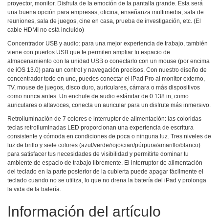
proyector, monitor. Disfruta de la emoción de la pantalla grande. Esta será
una buena opción para empresas, oficina, enseñanza multimedia, sala de
reuniones, sala de juegos, cine en casa, prueba de investigación, etc. (El
cable HDMI no está incluido)
Concentrador USB y audio: para una mejor experiencia de trabajo, también
viene con puertos USB que te permiten ampliar tu espacio de
almacenamiento con la unidad USB o conectarlo con un mouse (por encima
de iOS 13.0) para un control y navegación precisos. Con nuestro diseño de
concentrador todo en uno, puedes conectar el iPad Pro al monitor externo,
TV, mouse de juegos, disco duro, auriculares, cámara o más dispositivos
como nunca antes. Un enchufe de audio estándar de 0.138 in, como
auriculares o altavoces, conecta un auricular para un disfrute más inmersivo.
Retroiluminación de 7 colores e interruptor de alimentación: las coloridas
teclas retroiluminadas LED proporcionan una experiencia de escritura
consistente y cómoda en condiciones de poca o ninguna luz. Tres niveles de
luz de brillo y siete colores (azul/verde/rojo/cian/púrpura/amarillo/blanco)
para satisfacer tus necesidades de visibilidad y permitirte dominar tu
ambiente de espacio de trabajo libremente. El interruptor de alimentación
del teclado en la parte posterior de la cubierta puede apagar fácilmente el
teclado cuando no se utiliza, lo que no drena la batería del iPad y prolonga
la vida de la batería.
Información del artículo