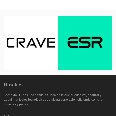
Nosotros
TecnoMall CR es una tienda en línea en la que puedes ver, analizar y
adquirir artículos tecnológicos de última generación eligiendo como lo
obtienes y pagas.