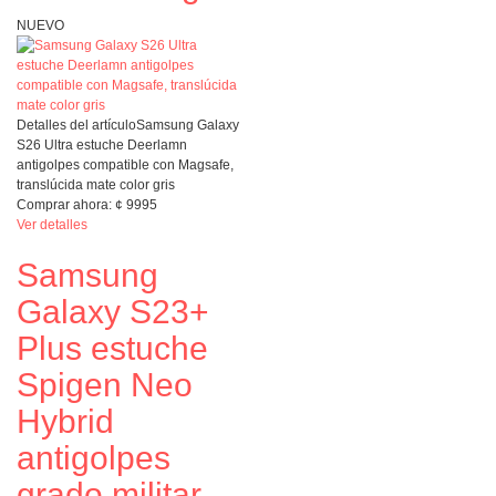
NUEVO
Detalles del artículo
Samsung Galaxy
S26 Ultra estuche Deerlamn
antigolpes compatible con Magsafe,
translúcida mate color gris
Comprar ahora:
¢
9995
Ver detalles
Samsung
Galaxy S23+
Plus estuche
Spigen Neo
Hybrid
antigolpes
grado militar