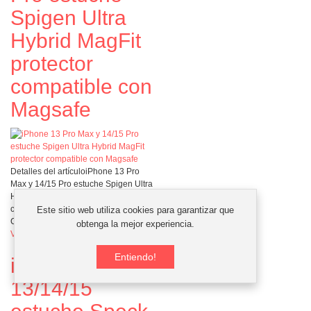
Spigen Ultra
Hybrid MagFit
protector
compatible con
Magsafe
Detalles del artículo
iPhone 13 Pro
Max y 14/15 Pro estuche Spigen Ultra
Hybrid MagFit protector compatible
con Magsafe
Este sitio web utiliza cookies para garantizar que
Comprar ahora:
¢
11995
obtenga la mejor experiencia.
Ver detalles
Entiendo!
iPhone
13/14/15